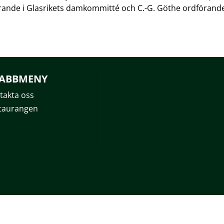
rande i Glasrikets damkommitté och C.-G. Göthe ordförand
ABBMENY
takta oss
taurangen