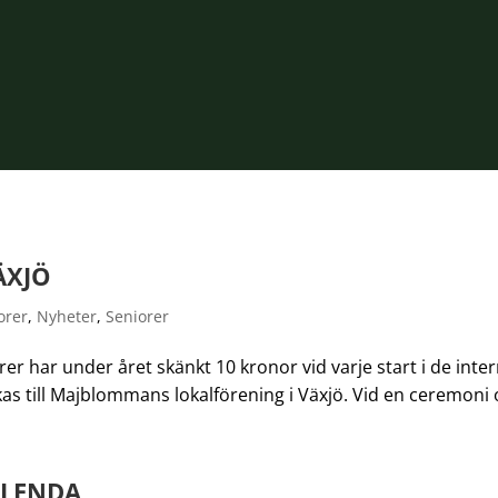
ÄXJÖ
orer
,
Nyheter
,
Seniorer
r har under året skänkt 10 kronor vid varje start i de intern
kas till Majblommans lokalförening i Växjö. Vid en ceremoni
BLENDA