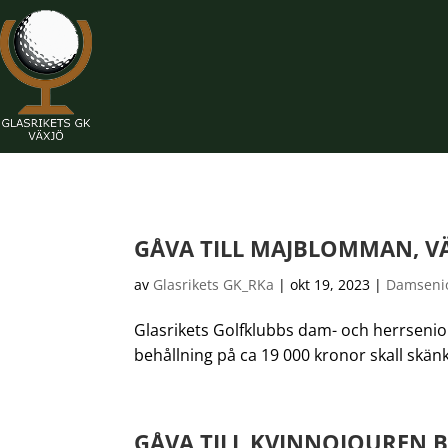
GÅVA TILL MAJBLOMMAN, V
av
Glasrikets GK_RKa
|
okt 19, 2023
|
Damseni
Glasrikets Golfklubbs dam- och herrseniore
behållning på ca 19 000 kronor skall skän
GÅVA TILL KVINNOJOUREN 