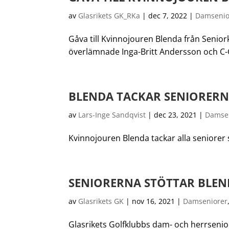
av
Glasrikets GK_RKa
|
dec 7, 2022
|
Damsenio
Gåva till Kvinnojouren Blenda från Senio
överlämnade Inga-Britt Andersson och C-G
BLENDA TACKAR SENIORER
av
Lars-Inge Sandqvist
|
dec 23, 2021
|
Damse
Kvinnojouren Blenda tackar alla seniorer 
SENIORERNA STÖTTAR BLE
av
Glasrikets GK
|
nov 16, 2021
|
Damseniorer
Glasrikets Golfklubbs dam- och herrsenio