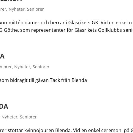
rer
,
Nyheter
,
Seniorer
rkommittén damer och herrar i Glasrikets GK. Vid en enkel c
 Göthe, som representanter för Glasrikets Golfklubbs seni
NA
niorer
,
Nyheter
,
Seniorer
som bidragit till gåvan Tack från Blenda
NDA
,
Nyheter
,
Seniorer
rer stöttar kvinnojouren Blenda. Vid en enkel ceremoni på 