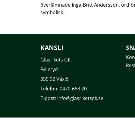
överlämnade Inga-Britt Andersson, ordfö
symbolisk...
KANSLI
SN
Kon
Glasrikets GK
Res
Fylleryd
355 92 Växjö
Telefon: 0470-653 20
E-post: info@glasriketsgk.se