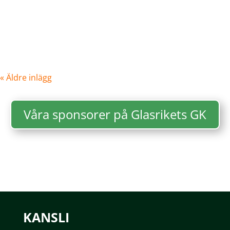
Kallelse Styrelsen i Glasrikets GK Växjö kallar härmed
medlemmarna till...
« Äldre inlägg
Våra sponsorer på Glasrikets GK
KANSLI