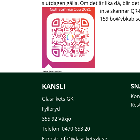
slutdagen gälla. Om det är lika då, blir det
inte skannar QR-k
159 bo@vbkab.s
KANSLI
SN
Kon
Glasrikets GK
Res
Fylleryd
355 92 Växjö
Telefon: 0470-653 20
E-post: info@glasriketsgk.se