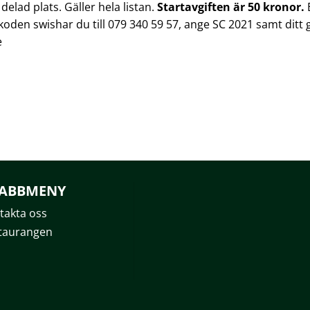
 delad plats. Gäller hela listan.
Startavgiften är 50 kronor.
oden swishar du till 079 340 59 57, ange SC 2021 samt ditt 
e
ABBMENY
takta oss
taurangen