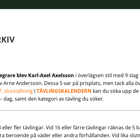
KIV
grare blev Karl-Axel Axelsson
i överlägsen stil med 9 sla
ev Arne Andersson. Dessa 5 var på prisplats, men tack alla 
 slutställning
I
TÄVLINGSKALENDERN
kan du söka upp de e
dag, samt den kategori av tävling du söker.
ler fler tävlingar. Vid 16 eller färre tävlingar räknas de 5 bä
iera beroende på väder eller andra förhållanden. Vid lika slut