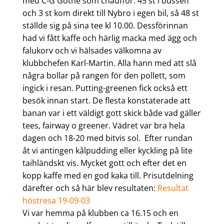
med C-G Göthe som chaufför. 45 st i bussen
och 3 st kom direkt till Nybro i egen bil, så 48 st
ställde sig på sina tee kl 10.00. Dessförinnan
had vi fått kaffe och härlig macka med ägg och
falukorv och vi hälsades välkomna av
klubbchefen Karl-Martin. Alla hann med att slå
några bollar på rangen för den pollett, som
ingick i resan. Putting-greenen fick också ett
besök innan start. De flesta konstaterade att
banan var i ett väldigt gott skick både vad gäller
tees, fairway o greener. Vädret var bra hela
dagen och 18-20 med bitvis sol. Efter rundan
åt vi antingen kålpudding eller kyckling på lite
taihländskt vis. Mycket gott och efter det en
kopp kaffe med en god kaka till. Prisutdelning
därefter och så här blev resultaten:
Resultat
höstresa 19-09-03
Vi var hemma på klubben ca 16.15 och en