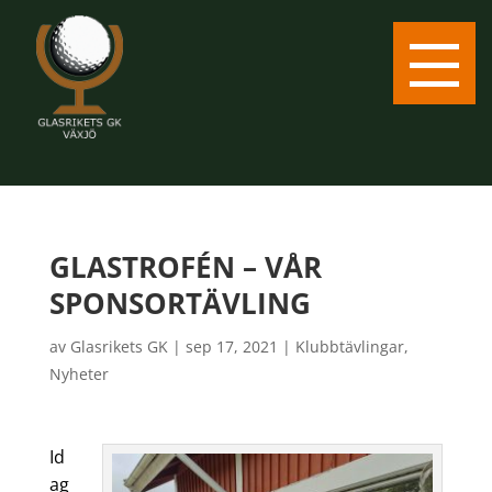
GLASTROFÉN – VÅR
SPONSORTÄVLING
av
Glasrikets GK
|
sep 17, 2021
|
Klubbtävlingar
,
Nyheter
Id
ag