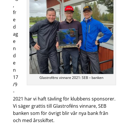
,
fr
e
d
ag
e
n
d
e
n
17
Glastroféns vinnare 2021: SEB – banken
/9
-
2021 har vi haft tävling för klubbens sponsorer.
Vi säger grattis till Glastroféns vinnare, SEB
banken som för övrigt blir vår nya bank från
och med årsskiftet.