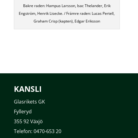
Bakre raden: Hampus Larsson, Isac Thelander, Erik
Engström, Henrik Lisecke. / Främre raden: Lucas Pertell,
Graham Crisp (kapten), Edgar Eriksson
KANSLI
Glasrikets GK
Fylleryd
355 92 Växjö
Telefon: 0470-653 20