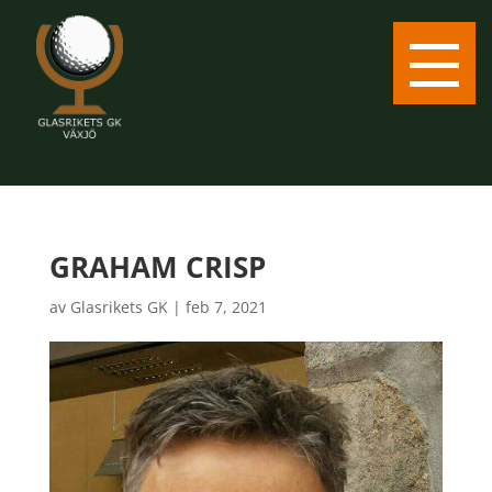
GRAHAM CRISP
av
Glasrikets GK
|
feb 7, 2021