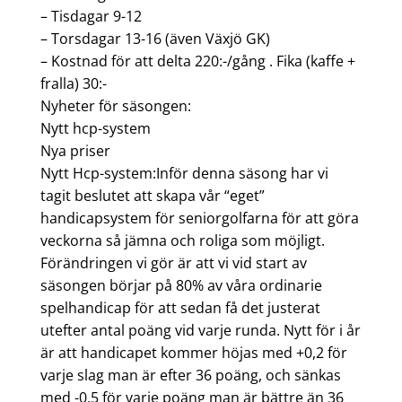
– Tisdagar 9-12
– Torsdagar 13-16 (även Växjö GK)
– Kostnad för att delta 220:-/gång . Fika (kaffe +
fralla) 30:-
Nyheter för säsongen:
Nytt hcp-system
Nya priser
Nytt Hcp-system:Inför denna säsong har vi
tagit beslutet att skapa vår “eget”
handicapsystem för seniorgolfarna för att göra
veckorna så jämna och roliga som möjligt.
Förändringen vi gör är att vi vid start av
säsongen börjar på 80% av våra ordinarie
spelhandicap för att sedan få det justerat
utefter antal poäng vid varje runda. Nytt för i år
är att handicapet kommer höjas med +0,2 för
varje slag man är efter 36 poäng, och sänkas
med -0,5 för varje poäng man är bättre än 36