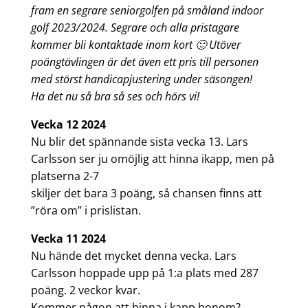
fram en segrare seniorgolfen på småland indoor
golf 2023/2024. Segrare och alla pristagare
kommer bli kontaktade inom kort 🙂 Utöver
poängtävlingen är det även ett pris till personen
med störst handicapjustering under säsongen!
Ha det nu så bra så ses och hörs vi!
Vecka 12 2024
Nu blir det spännande sista vecka 13. Lars
Carlsson ser ju omöjlig att hinna ikapp, men på
platserna 2-7
skiljer det bara 3 poäng, så chansen finns att
”röra om” i prislistan.
Vecka 11 2024
Nu hände det mycket denna vecka. Lars
Carlsson hoppade upp på 1:a plats med 287
poäng. 2 veckor kvar.
Kommer någon att hinna i kapp honom?