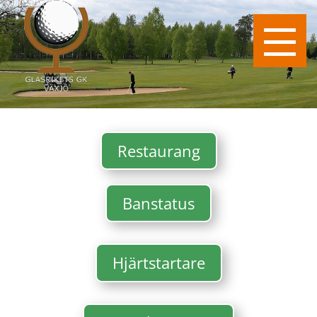
Restaurang
Banstatus
Hjärtstartare